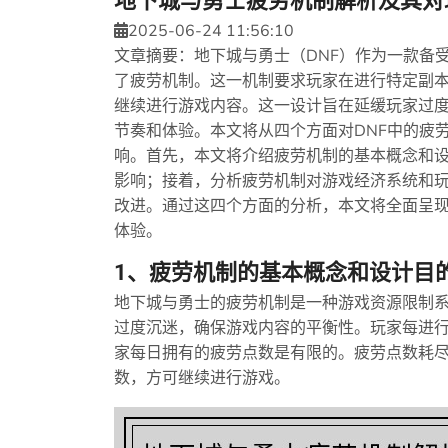
地下城与勇士疲劳机制解析及其对
2025-06-24 11:56:10
文章摘要：地下城与勇士（DNF）作为一款备
了疲劳机制。这一机制要求玩家在进行特定副
继续进行游戏内容。这一设计旨在延缓玩家过
节奏和体验。本文将从四个方面对DNF中的疲
响。首先，本文将介绍疲劳机制的基本概念和
影响；接着，分析疲劳机制对游戏经济系统和
改进。通过这四个方面的分析，本文将全面呈现
体验。
1、疲劳机制的基本概念和设计目
地下城与勇士的疲劳机制是一种游戏资源限制
过度沉迷，确保游戏内容的平衡性。玩家每进
家每日拥有的疲劳点数是有限的。疲劳点数耗
数，方可继续进行游戏。