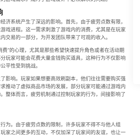
响
的经济系统产生了深远的影响。首先，由于疲劳点数有限，
续游戏进程。这一需求刺激了游戏内的消费，尤其是在玩家
戏内交易的一部分，为开发团队带来了可观的收入。
消费”的心理，尤其是那些希望快速提升角色或者在活动期
部分玩家可能会花费大量金钱购买道具，这种行为不仅影响
的公平性受到挑战。
生了影响。玩家如果想要高效刷副本，他们往往需要购买强
需求推动了虚拟商品市场的发展，部分玩家可能通过游戏内
动。整体而言，疲劳机制通过控制玩家的行为，间接影响了
交行为。由于疲劳点数的限制，许多玩家不得不与他人组
了玩家之间更多的互动，不仅加深了玩家间的友谊，也让一