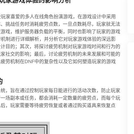
玩家游戏体验的影响分析
受玩家喜爱的多人在线角色扮演游戏，在游戏设计中采用
本、挑战任务时消耗疲劳点数，一旦点数耗尽，玩家就无法
度游戏，维护服务器负载的平衡，同时也影响了玩家的游戏
劳机制进行详细解析，并分析它对玩家游戏体验的深远影
设计目的；其次，将探讨疲劳机制对玩家游戏时间和行为的
玩家社交的影响；最后，讨论疲劳机制的未来发展和可能的
疲劳机制在DNF中的复杂性以及它如何塑造玩家的游戏
的
系统，旨在通过控制玩家每日能进行的活动次数，防止玩家
行一场副本或任务，都会消耗一定数量的疲劳点，而每个玩
尽后，玩家需要等待疲劳恢复或者通过购买道具来恢复点