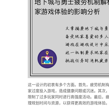
这一设计的初衷有多个方面。首先，疲劳机制有
家过度投入游戏，造成健康问题或沉迷。其次
限制了过多玩家同时进行高强度活动。最后，
理规划时间与资源，以获得更高效的游戏体验