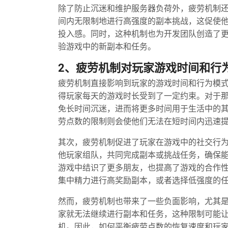
除了防止沉迷和维护服务器负荷外，疲劳机制
间内无限制地进行高强度的副本挑战，这促使
投入感。同时，这种机制也为开发团队创造了
验游戏中的新副本和任务。
2、疲劳机制对玩家游戏时间和行
疲劳机制直接影响到玩家的游戏时间和行为模
得玩家每天的游戏时长受到了一定约束。对于
免长时间沉迷，进而将更多时间用于生活中的
劳点数的限制则会使他们无法在短时间内迅速
其次，疲劳机制促进了玩家在游戏中的社交行
他玩家组队，共同完成副本或挑战任务，确保
游戏中结识了更多朋友，也提高了游戏的合作
集中精力进行高奖励副本，或者选择低强度的
然而，疲劳机制也带来了一些负面影响，尤其
家就无法继续进行副本和任务，这种限制可能
机。因此，如何平衡疲劳点数的恢复速度和玩