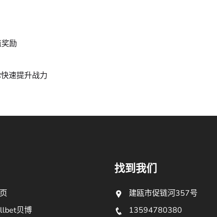
值奖励
你快速提升战力
找到我们
页
建瓯市促链河357号
llbet贝博
13594780380