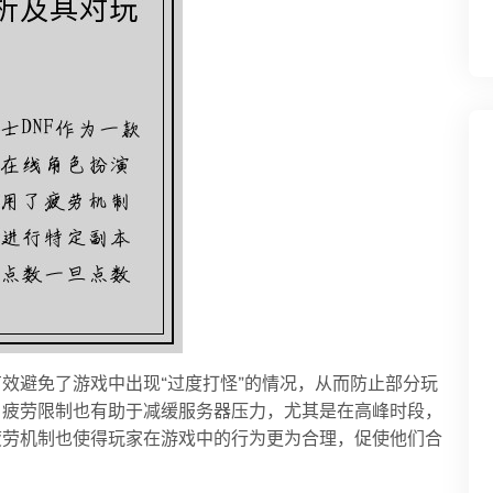
效避免了游戏中出现“过度打怪”的情况，从而防止部分玩
，疲劳限制也有助于减缓服务器压力，尤其是在高峰时段，
疲劳机制也使得玩家在游戏中的行为更为合理，促使他们合
。