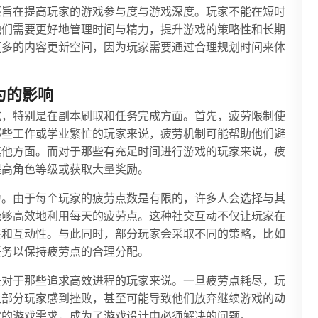
还旨在提高玩家的游戏参与度与游戏深度。玩家不能在短时
他们需要更好地管理时间与精力，提升游戏的策略性和长期
更多的内容更新空间，因为玩家需要通过合理规划时间来体
为的影响
式，特别是在副本刷取和任务完成方面。首先，疲劳限制使
那些工作或学业繁忙的玩家来说，疲劳机制可能帮助他们避
其他方面。而对于那些有充足时间进行游戏的玩家来说，疲
提高角色等级或获取大量奖励。
为。由于每个玩家的疲劳点数是有限的，许多人会选择与其
能够高效地利用每天的疲劳点。这种社交互动不仅让玩家在
性和互动性。与此同时，部分玩家会采取不同的策略，比如
任务以保持疲劳点的合理分配。
是对于那些追求高效进程的玩家来说。一旦疲劳点耗尽，玩
让部分玩家感到挫败，甚至可能导致他们放弃继续游戏的动
家的游戏需求，成为了游戏设计中必须解决的问题。