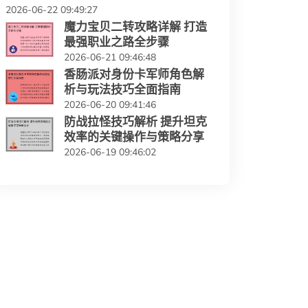
2026-06-22 09:49:27
魔力宝贝二转攻略详解 打造
最强职业之路全步骤
2026-06-21 09:46:48
香肠派对身份卡军师角色解
析与玩法技巧全面指南
2026-06-20 09:41:46
防战拉怪技巧解析 提升坦克
效率的关键操作与策略分享
2026-06-19 09:46:02