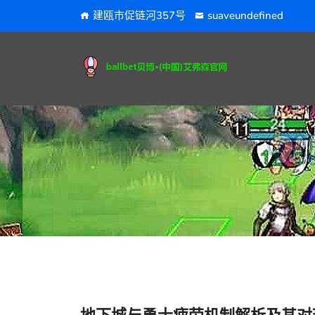
建瓯市促链河357号
suaveundefined