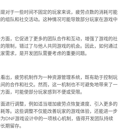
别是对于一些时间不固定的玩家来说，疲劳点数的消耗可能
们的组队和社交活动。这种情况可能导致部分玩家在游戏中
一方面，它促进了更多的团队合作和互动，增强了游戏的社
数的限制，错过了与他人共同游戏的机会。因此，如何通过
玩家需求，是开发团队需要考虑的重要问题。
以看出，疲劳机制作为一种资源管理系统，既有助于控制玩
之间的合作和社交。然而，这一机制也不可避免地带来了一
度方面，可能使部分玩家感到不便或受限。
方面进行调整，例如适当增加疲劳点恢复速度、引入更多的
消耗等。这些调整不仅能改善玩家的游戏体验，还能进一步
为DNF游戏设计中的一项核心机制，值得开发团队持续
的长期留存。